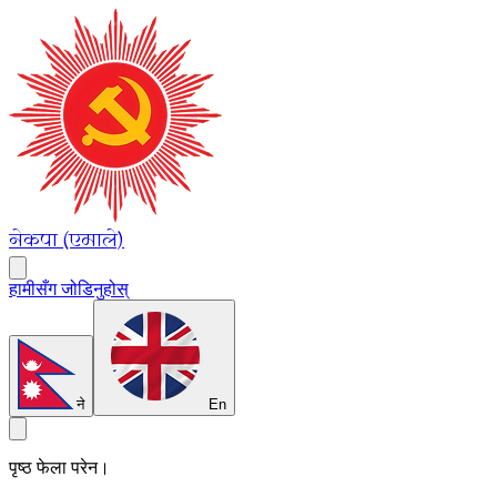
नेकपा (एमाले)
हामीसँग जोडिनुहोस्
ने
En
पृष्ठ फेला परेन।