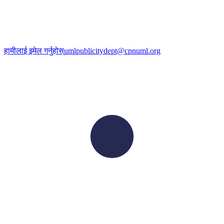
हामीलाई इमेल गर्नुहोस्
umlpublicitydept@cpnuml.org