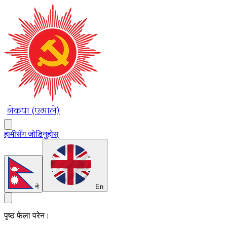
नेकपा (एमाले)
हामीसँग जोडिनुहोस्
ने
En
पृष्ठ फेला परेन।