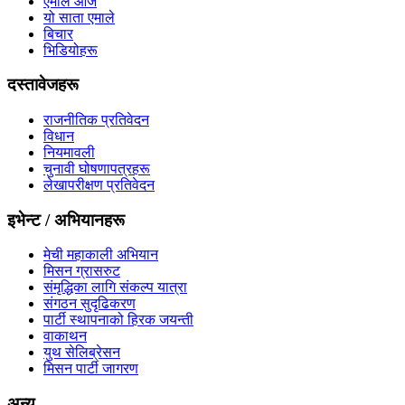
एमाले आज
यो साता एमाले
बिचार
भिडियोहरू
दस्तावेजहरू
राजनीतिक प्रतिवेदन
विधान
नियमावली
चुनावी घोषणापत्रहरू
लेखापरीक्षण प्रतिवेदन
इभेन्ट / अभियानहरू
मेची महाकाली अभियान
मिसन ग्रासरुट
संमृद्धिका लागि संकल्प यात्रा
संगठन सुदृढिकरण
पार्टी स्थापनाको हिरक जयन्ती
वाकाथन
युथ सेलिब्रेसन
मिसन पार्टी जागरण
अन्य