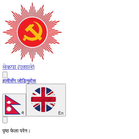
नेकपा (एमाले)
हामीसँग जोडिनुहोस्
ने
En
पृष्ठ फेला परेन।