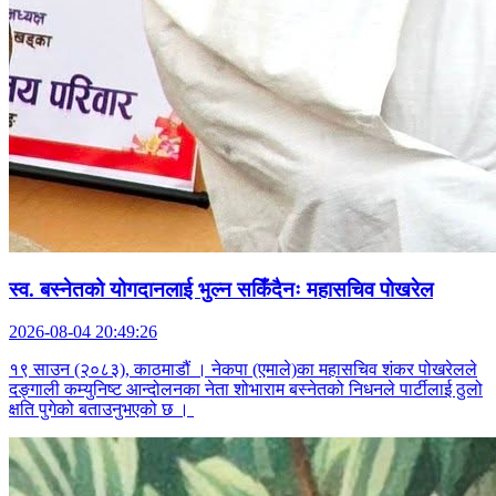
स्व. बस्नेतको योगदानलाई भुल्न सकिँदैनः महासचिव पोखरेल
2026-08-04 20:49:26
१९ साउन (२०८३), काठमाडौं । नेकपा (एमाले)का महासचिव शंकर पोखरेलले
दङ्गाली कम्युनिष्ट आन्दोलनका नेता शोभाराम बस्नेतको निधनले पार्टीलाई ठुलो
क्षति पुगेको बताउनुभएको छ ।