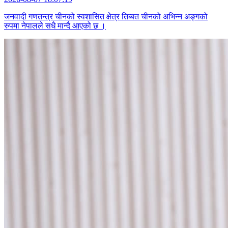
जनवादी गणतन्त्र चीनको स्वशासित क्षेत्र तिब्बत चीनको अभिन्न अङ्गको
रुपमा नेपालले सधै मान्दै आएको छ ।