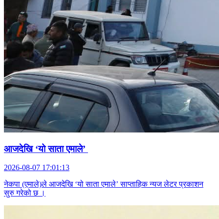
आजदेखि ‘यो साता एमाले’
2026-08-07 17:01:13
नेकपा (एमाले)ले आजदेखि ‘यो साता एमाले’ साप्ताहिक न्यज लेटर प्रकाशन
सुरु गरेको छ ।