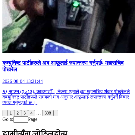
कम्युनिष्ट पार्टीहरुले अब आफूलाई रुपान्तरण गर्नुपर्छः महासचिव
पोखरेल
2026-08-04 13:21:44
१९ साउन (२०८३), काठमाडौँ । नेकपा (एमाले)का महासचिव शंकर पोखरेलले
कम्युनिस्ट पार्टीहरूले समयको माग अनुसार आफूलाई रूपान्तरण गर्नुपर्ने विचार
व्यक्त गर्नुभएको छ ।
…
1
2
3
4
308
Go to
Page
हामीसँग जोडिनुहोस्