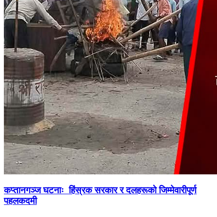
कप्तानगञ्ज घटनाः हिंस्रक सरकार र दलहरूको जिम्मेवारीपूर्ण
पहलकदमी