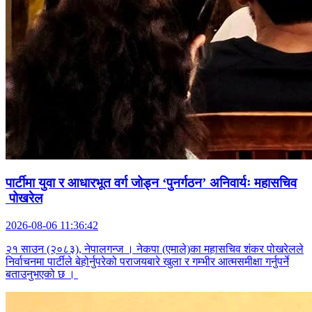
पार्टीमा युवा र आधारभूत वर्ग जोड्न ‘पुनर्गठन’ अनिवार्यः महासचिव
पोखरेल
2026-08-06 11:36:42
२१ साउन (२०८३), नेपालगन्ज । नेकपा (एमाले)का महासचिव शंकर पोखरेलले
निर्वाचनमा पार्टीले बेहोर्नुपरेको पराजयबारे खुला र गम्भीर आत्मसमीक्षा गर्नुपर्ने
बताउनुभएको छ ।