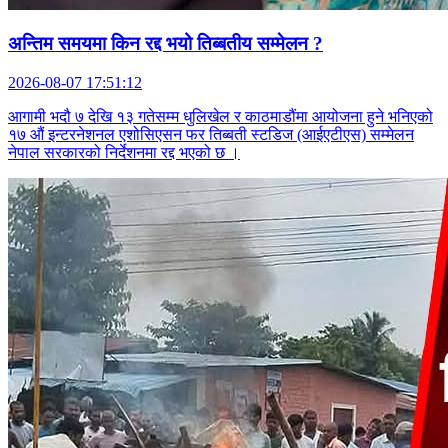
अन्तिम समयमा किन रद्द भयो तिब्बतीय सम्मेलन ?
2026-08-07 17:51:12
आगामी भदौ ७ देखि १३ गतेसम्म धुलिखेल र काठमाडौंमा आयोजना हुने भनिएको
१७ औं इन्टरनेशनल एशोसिएसन फर तिब्बती स्टडिज (आईएटीएस) सम्मेलन
नेपाल सरकारको निर्देशनमा रद्द भएको छ ।