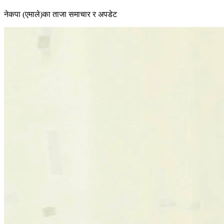
नेकपा (एमाले)का ताजा समाचार र अपडेट