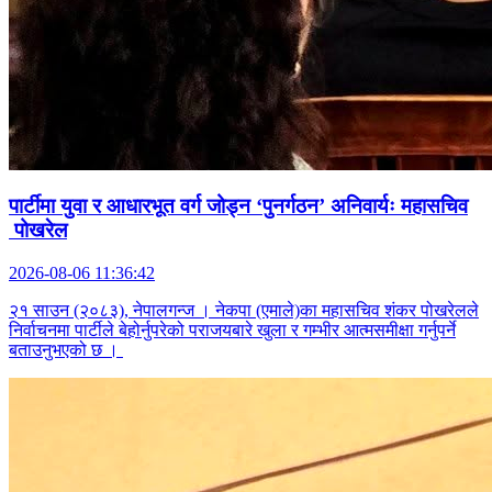
पार्टीमा युवा र आधारभूत वर्ग जोड्न ‘पुनर्गठन’ अनिवार्यः महासचिव
पोखरेल
2026-08-06 11:36:42
२१ साउन (२०८३), नेपालगन्ज । नेकपा (एमाले)का महासचिव शंकर पोखरेलले
निर्वाचनमा पार्टीले बेहोर्नुपरेको पराजयबारे खुला र गम्भीर आत्मसमीक्षा गर्नुपर्ने
बताउनुभएको छ ।