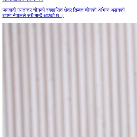
जनवादी गणतन्त्र चीनको स्वशासित क्षेत्र तिब्बत चीनको अभिन्न अङ्गको
रुपमा नेपालले सधै मान्दै आएको छ ।