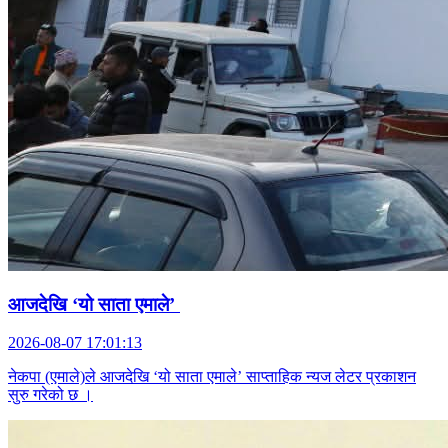
आजदेखि ‘यो साता एमाले’
2026-08-07 17:01:13
नेकपा (एमाले)ले आजदेखि ‘यो साता एमाले’ साप्ताहिक न्यज लेटर प्रकाशन
सुरु गरेको छ ।