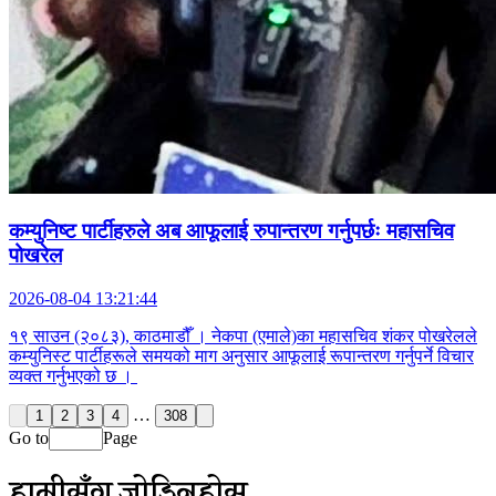
कम्युनिष्ट पार्टीहरुले अब आफूलाई रुपान्तरण गर्नुपर्छः महासचिव
पोखरेल
2026-08-04 13:21:44
१९ साउन (२०८३), काठमाडौँ । नेकपा (एमाले)का महासचिव शंकर पोखरेलले
कम्युनिस्ट पार्टीहरूले समयको माग अनुसार आफूलाई रूपान्तरण गर्नुपर्ने विचार
व्यक्त गर्नुभएको छ ।
…
1
2
3
4
308
Go to
Page
हामीसँग जोडिनुहोस्