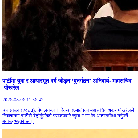
पार्टीमा युवा र आधारभूत वर्ग जोड्न ‘पुनर्गठन’ अनिवार्यः महासचिव
पोखरेल
2026-08-06 11:36:42
२१ साउन (२०८३), नेपालगन्ज । नेकपा (एमाले)का महासचिव शंकर पोखरेलले
निर्वाचनमा पार्टीले बेहोर्नुपरेको पराजयबारे खुला र गम्भीर आत्मसमीक्षा गर्नुपर्ने
बताउनुभएको छ ।