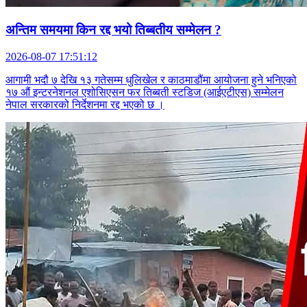
अन्तिम समयमा किन रद्द भयो तिब्बतीय सम्मेलन ?
2026-08-07 17:51:12
आगामी भदौ ७ देखि १३ गतेसम्म धुलिखेल र काठमाडौंमा आयोजना हुने भनिएको
१७ औं इन्टरनेशनल एशोसिएसन फर तिब्बती स्टडिज (आईएटीएस) सम्मेलन
नेपाल सरकारको निर्देशनमा रद्द भएको छ ।