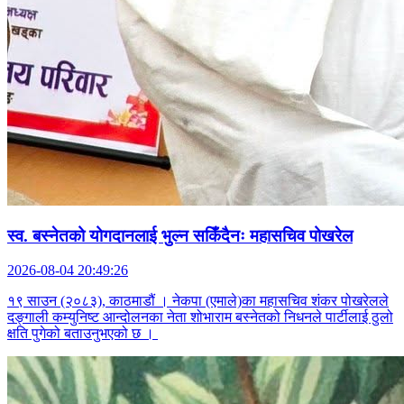
स्व. बस्नेतको योगदानलाई भुल्न सकिँदैनः महासचिव पोखरेल
2026-08-04 20:49:26
१९ साउन (२०८३), काठमाडौं । नेकपा (एमाले)का महासचिव शंकर पोखरेलले
दङ्गाली कम्युनिष्ट आन्दोलनका नेता शोभाराम बस्नेतको निधनले पार्टीलाई ठुलो
क्षति पुगेको बताउनुभएको छ ।