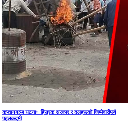
कप्तानगञ्ज घटनाः हिंस्रक सरकार र दलहरूको जिम्मेवारीपूर्ण
पहलकदमी