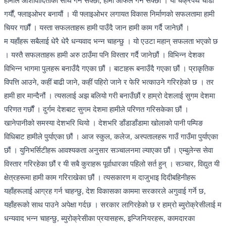
हामीले आशावादिताका साथ गर्न सक्छौं, हामी आफैँले गर्न सक्छौं । यो चक्रपथ चौडा
गर्यौं, फ्लाइओभर बनायौं । यी फ्लाइओभर लगायत विकास निर्माणको सफलतामा हामी
चियर गर्छौं । यस्ता सफलताहरू हामी पाउँदै जान हामी काम गर्दै जानेछौं ।
म यहाँहरू सबैलाई धेरै धेरै धन्यवाद भन्न चाहन्छु । यो एउटा महान् सफलता भएको छ
। यस्तै सफलताहरू हामी अरु ठाउँमा पनि विस्तार गर्दै जानेछौं । विभिन्न देशका
विभिन्न भागमा पुलहरू बनाउँदै गएका छौं । बाटाहरू बनाउँदै गएका छौं । प्राकृतिक
विपत्ति आउने, कहीं बाढी जाने, कहीं पहिरो जाने र फेरि भत्काउने गरिरहेको छ । तर
हामी हार मान्दैनौं । त्यसलाई अझ बलियो गरी बनाउँछौं र हाम्रो देशलाई सुगम देशमा
परिणत गर्छौं । दुर्गम देशबाट सुगम देशमा हामीले परिणत गरिसकेका छौं ।
खानेपानीको समस्या देशभरि थियो । देशभरि डाँडाडाँडामा खोलाको पानी पम्पिङ
विधिबाट हामीले पुर्याएका छौं । आज स्कुल, कलेज, अस्पतालहरू गाउँ गाउँमा पुर्याएका
छौं । युनिभर्सिटीहरू आवश्यकता अनुसार सञ्चालनमा ल्याएका छौं । एम्बुलेन्स सेवा
विस्तार गरिरहेका छौं र यी सबै कुराहरू पूर्वाधारका पहिलो सर्त हुन् । सञ्चार, विद्युत यी
क्षेत्रहरूमा हामी काम गरिराखेका छौं । त्यसकारण म दाजुभाइ दिदीबहिनीहरू
यहाँहरूलाई आग्रह गर्न चाहन्छु, देश विकासका काममा सरकारले अगुवाई गर्ने छ,
यहाँहरूको साथ पाउने अपेक्षा गर्दछ । सरकार लागिरहेको छ र हाम्रो ब्युरोक्रेसीलाई म
धन्यवाद भन्न चाहन्छु, ब्युरोक्रेसीका प्रयासहरू, इन्जिनियरहरू, कामदारका