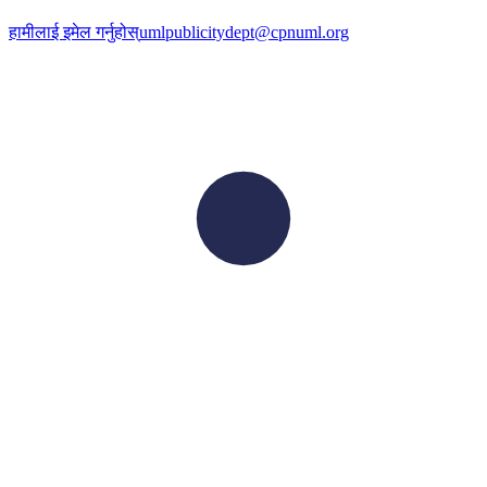
हामीलाई इमेल गर्नुहोस्
umlpublicitydept@cpnuml.org