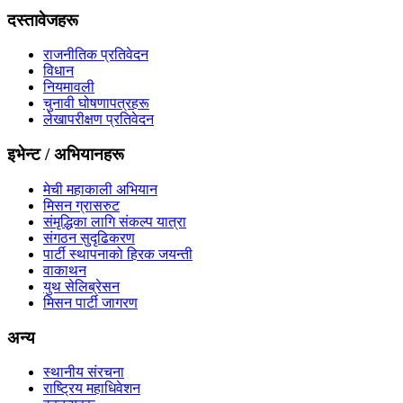
दस्तावेजहरू
राजनीतिक प्रतिवेदन
विधान
नियमावली
चुनावी घोषणापत्रहरू
लेखापरीक्षण प्रतिवेदन
इभेन्ट / अभियानहरू
मेची महाकाली अभियान
मिसन ग्रासरुट
संमृद्धिका लागि संकल्प यात्रा
संगठन सुदृढिकरण
पार्टी स्थापनाको हिरक जयन्ती
वाकाथन
युथ सेलिब्रेसन
मिसन पार्टी जागरण
अन्य
स्थानीय संरचना
राष्ट्रिय महाधिवेशन