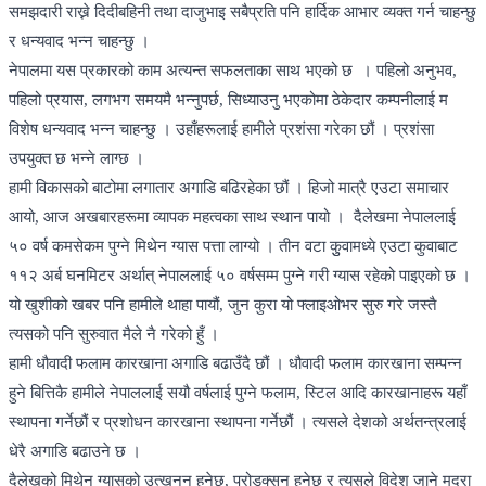
समझदारी राख्ने दिदीबहिनी तथा दाजुभाइ सबैप्रति पनि हार्दिक आभार व्यक्त गर्न चाहन्छु
र धन्यवाद भन्न चाहन्छु ।
नेपालमा यस प्रकारको काम अत्यन्त सफलताका साथ भएको छ । पहिलो अनुभव,
पहिलो प्रयास, लगभग समयमै भन्नुपर्छ, सिध्याउनु भएकोमा ठेकेदार कम्पनीलाई म
विशेष धन्यवाद भन्न चाहन्छु । उहाँहरूलाई हामीले प्रशंसा गरेका छौं । प्रशंसा
उपयुक्त छ भन्ने लाग्छ ।
हामी विकासको बाटोमा लगातार अगाडि बढिरहेका छौं । हिजो मात्रै एउटा समाचार
आयो, आज अखबारहरूमा व्यापक महत्वका साथ स्थान पायो । दैलेखमा नेपाललाई
५० वर्ष कमसेकम पुग्ने मिथेन ग्यास पत्ता लाग्यो । तीन वटा कुुवामध्ये एउटा कुवाबाट
११२ अर्ब घनमिटर अर्थात् नेपाललाई ५० वर्षसम्म पुग्ने गरी ग्यास रहेको पाइएको छ ।
यो खुशीको खबर पनि हामीले थाहा पायौं, जुन कुरा यो फ्लाइओभर सुरु गरे जस्तै
त्यसको पनि सुरुवात मैले नै गरेको हुँ ।
हामी धौवादी फलाम कारखाना अगाडि बढाउँदै छौं । धौवादी फलाम कारखाना सम्पन्न
हुने बित्तिकै हामीले नेपाललाई सयौ वर्षलाई पुग्ने फलाम, स्टिल आदि कारखानाहरू यहाँ
स्थापना गर्नेछौं र प्रशोधन कारखाना स्थापना गर्नेछौं । त्यसले देशको अर्थतन्त्रलाई
धेरै अगाडि बढाउने छ ।
दैलेखको मिथेन ग्यासको उत्खनन हुनेछ, प्रोडक्सन हुनेछ र त्यसले विदेश जाने मुद्रा