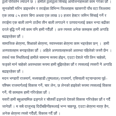
ठूलो परिवर्तन ल्याउने छ । हामीले ठूलाठूला सिंचाइ आयोजनाहरूको काम गरेका छौं ।
सुनकोशी मरिन डाइभर्सन र तराईका विभिन्न जिल्लाहरू खासगरी पाँच वटा जिल्लामा
एक लाख ८५ हजार बिगा अथवा एक लाख २२ हजार हेक्टर जमिन सिंचाई गर्ने र
तराईमा एक बाली लाग्ने ठाउँमा तीन बाली लगाउने र उत्पादनलाई डबल भन्दा बढीका
दरले बृद्धि गर्ने त्यो काम पनि हामी गर्दैछौं । अरु त्यस्ता अनेक कामहरू हामी अगाडि
बढाइरहेका छौं ।
सामाजिक क्षेत्रमा, शिक्षाको क्षेत्रमा, स्वास्थ्यका क्षेत्रमा काम भइरहेका छन् । हामी
अस्पतालहरू बनाइरहेका छौं । अहिले अस्पतालहरूको अवस्था पहिलेको जस्तै छैन ।
तसर्थ यस स्थितिलाई हामीले सामान्य रूपमा होइन, एउटा देशले गति लिन चाहेको,
फड्को मार्न चाहेको अवस्थाका रूपमा हामी बुझिरहेका छौं र त्यसलाई त्यसरी नै अगाडि
बढाइरहेका छौं ।
मदन भण्डारी राजमार्ग, मध्यपहाडी (पुष्पलाल) राजमार्ग, एसियाली स्ट्यान्डरमा पूर्व–
पश्चिम राजमार्गलाई विकास गर्ने, चार लेन, छ लेनको हाइवेको रूपमा त्यसलाई विकास
गर्ने, यी कामहरू हामी गरिरहेका छौं ।
यसरी हामी बहुआयामिक ढङ्गले र चौतर्फी ढङ्गले देशको विकास गरिरहेका छौं र गर्दै
जानेछौं । म सबै दाजुभाइ दिदीबहिनीहरूलाई भन्न चाहन्छु, एउटा क्षेत्रमा मात्र हैन,
अनेक क्षेत्रमा त्यसो गर्दैछौं, विकास गर्दै छौं ।