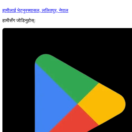
हामीलाई भेट्नुस्
च्यासल, ललितपुर, नेपाल
हामीसँग जोडिनुहोस्: