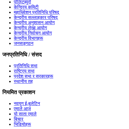
पोलिटब्युरो
केन्द्रिय कमिटी
महाधिवेशन प्रतिनिधि परिषद्
केन्द्रीय सल्लाहकार परिषद्
केन्द्रीय अनुशासन आयोग
केन्द्रीय लेखा आयोग
केन्द्रीय निर्वाचन आयोग
केन्द्रीय विभागहरू
जनसङ्गठन
जनप्रतिनिधि / संसद
प्रतिनिधि सभा
राष्ट्रिय सभा
प्रदेश सभा र सरकारहरू
स्थानीय तह
नियमित प्रकाशन
नवयुग ई-बुलेटिन
एमाले आज
यो साता एमाले
बिचार
भिडियोहरू