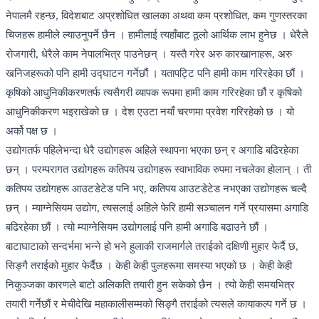
नेपालमै रहन्छ, विदेशबाट अप्रशोधित खालका अथवा कम प्रशोधित, कम गुणस्तरका
चिजहरू हामीले ल्याउनुपर्ने छैन । हामीलाई त्यहाँबाट ठूलो आर्थिक लाभ हुनेछ । धेरैले
रोजगारी, धेरैले काम नेपालभित्र पाउनेछन् । यस्तै गरेर अरु कारखानाहरू, अरु
खनिजहरूको पनि हामी उद्घाटन गर्नेछौं । यतापट्टि पनि हामी काम गरिरहेका छौं ।
कृषिको आधुनिकीकरणतर्फ त्यसैगरी व्यापक रूपमा हामी काम गरिरहेका छौं र कृषिको
आधुनिकीकरण भइराखेको छ । देश एउटा नयाँ चरणमा प्रवेश गरिरहेको छ । यो
अर्को पक्ष छ ।
उद्योगतर्फ पहिलेभन्दा धेरै उद्योगहरू अहिले स्थापना भएका छन् र अगाडि बढिरहेका
छन् । परम्परागत उद्योगहरू कतिपय उद्योगहरू स्वाभाविक रुपमा नचलेका होलान् । ती
कतिपय उद्योगहरू आउटडेटेड पनि भए, कतिपय आउटडेटेड नभएका उद्योगहरू चल्दै
छन् । म्याग्नेसियम उद्योग, त्यसलाई अहिले फेरि हामी सञ्चालन गर्ने प्रयासमा अगाडि
बढिरहेका छौं । त्यो म्याग्नेसियम उद्योगलाई पनि हामी अगाडि बढाउने छौं ।
बाटाघाटाको सन्दर्भमा भन्ने हो भने हुलाकी राजमार्गले तराईको दक्षिणी मुहार फेर्दै छ,
सिङ्गै तराईको मुहार फेर्दैछ । केही केही पुलहरूमा समस्या भएको छ । केही केही
निकुञ्जका कारणले बाटो अलिकति तयारी हुन सकेको छैन । त्यो केही समयभित्र
तयारी गर्नेछौं र मेचीदेखि महाकालीसम्मको सिङ्गै तराईको त्यसले कायाकल्प गर्ने छ ।